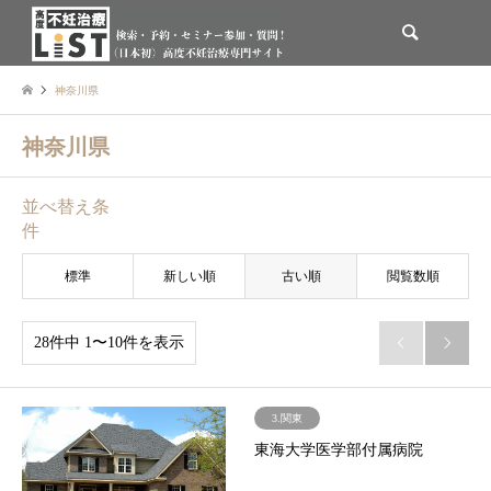
検索
神奈川県
神奈川県
並べ替え条
件
標準
新しい順
古い順
閲覧数順
28件中 1〜10件を表示


3.関東
東海大学医学部付属病院