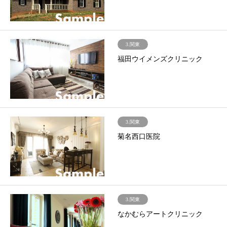
3.関東
福田ウイメンズクリニック
3.関東
菊名西口医院
3.関東
なかむらアートクリニック