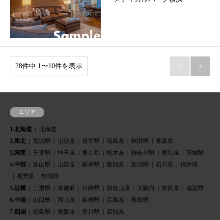
28件中 1〜10件を表示


エリア
1.北海道
北海道
2.東北
宮城県
山形県
岩手県
福島県
秋田県
青森県
3.関東
千葉県
埼玉県
東京都
栃木県
神奈川県
群馬県
茨城県
4.中部
富山県
山梨県
岐阜県
愛知県
新潟県
石川県
福井県
長野県
静岡県
5.近畿
三重県
京都府
兵庫県
和歌山県
大阪府
奈良県
滋賀県
6.中国
山口県
岡山県
島根県
広島県
鳥取県
7.四国
徳島県
愛媛県
香川県
高知県