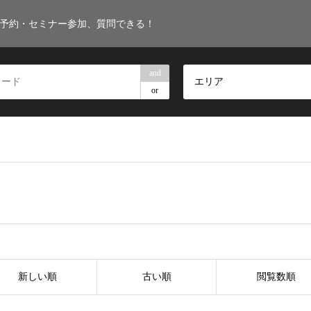
・予約・セミナー参加、質問できる！
and
エリア
or
新しい順
古い順
閲覧数順