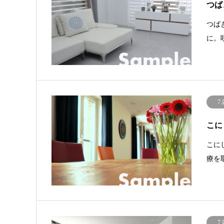
つば
つば
に。
7
こに
こに
療を
7