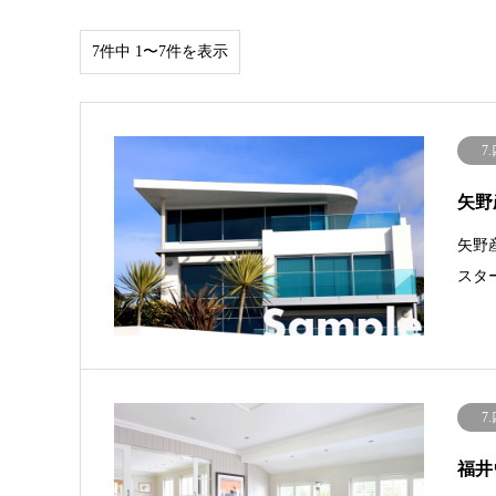
7件中 1〜7件を表示
7
矢野
矢野
スタ
7
福井