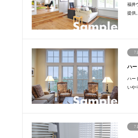
福井
提供
7
ハー
ハー
いや
7