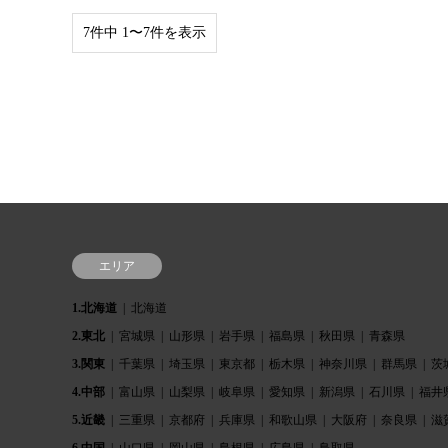
7件中 1〜7件を表示
エリア
1.北海道
北海道
2.東北
宮城県
山形県
岩手県
福島県
秋田県
青森県
3.関東
千葉県
埼玉県
東京都
栃木県
神奈川県
群馬県
茨
4.中部
富山県
山梨県
岐阜県
愛知県
新潟県
石川県
福井
5.近畿
三重県
京都府
兵庫県
和歌山県
大阪府
奈良県
滋
6.中国
山口県
岡山県
島根県
広島県
鳥取県