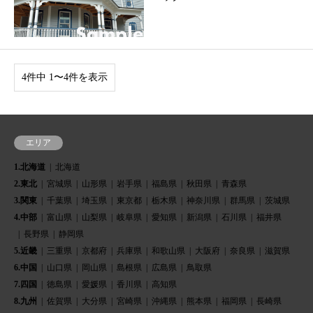
4件中 1〜4件を表示
エリア
1.北海道
北海道
2.東北
宮城県
山形県
岩手県
福島県
秋田県
青森県
3.関東
千葉県
埼玉県
東京都
栃木県
神奈川県
群馬県
茨城県
4.中部
富山県
山梨県
岐阜県
愛知県
新潟県
石川県
福井県
長野県
静岡県
5.近畿
三重県
京都府
兵庫県
和歌山県
大阪府
奈良県
滋賀県
6.中国
山口県
岡山県
島根県
広島県
鳥取県
7.四国
徳島県
愛媛県
香川県
高知県
8.九州
佐賀県
大分県
宮崎県
沖縄県
熊本県
福岡県
長崎県