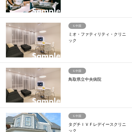
6.中国
ミオ・ファティリティ・クリニ
ック
6.中国
鳥取県立中央病院
6.中国
タグチＩＶＦレデイースクリニ
ック