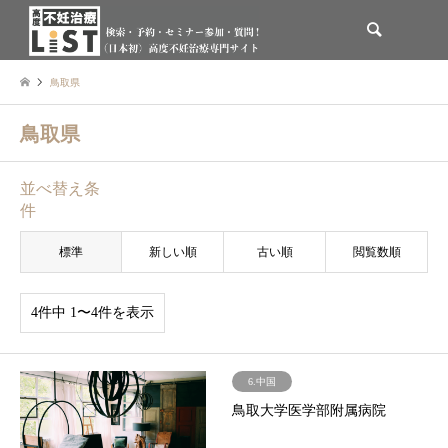
検索
鳥取県
鳥取県
並べ替え条
件
標準
新しい順
古い順
閲覧数順
4件中 1〜4件を表示
6.中国
鳥取大学医学部附属病院