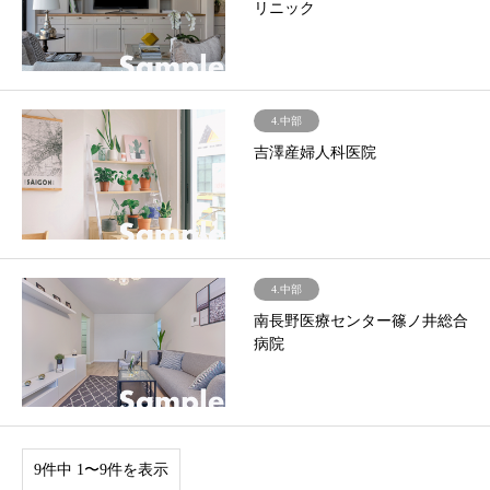
リニック
4.中部
吉澤産婦人科医院
4.中部
南長野医療センター篠ノ井総合
病院
9件中 1〜9件を表示