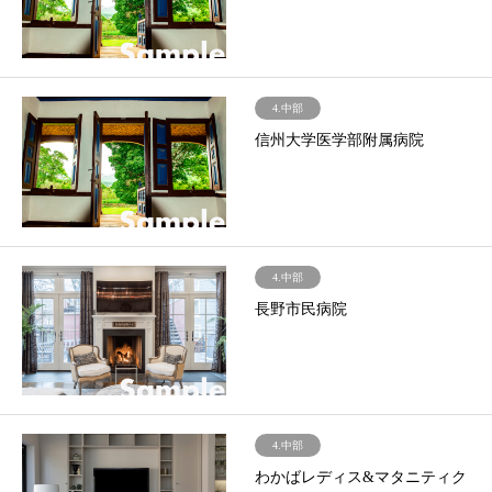
4.中部
信州大学医学部附属病院
4.中部
長野市民病院
4.中部
わかばレディス&マタニティク