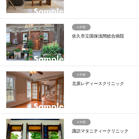
4.中部
佐久市立国保浅間総合病院
4.中部
北原レディースクリニック
4.中部
諏訪マタニティークリニック