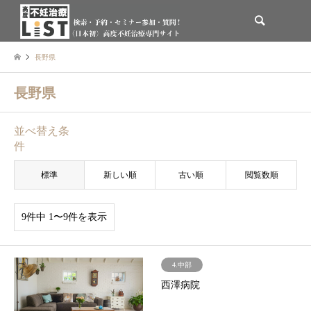
検索
長野県
長野県
並べ替え条
件
標準
新しい順
古い順
閲覧数順
9件中 1〜9件を表示
4.中部
西澤病院