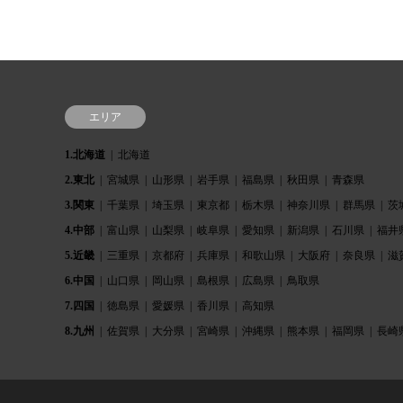
エリア
1.北海道
北海道
2.東北
宮城県
山形県
岩手県
福島県
秋田県
青森県
3.関東
千葉県
埼玉県
東京都
栃木県
神奈川県
群馬県
茨
4.中部
富山県
山梨県
岐阜県
愛知県
新潟県
石川県
福井
5.近畿
三重県
京都府
兵庫県
和歌山県
大阪府
奈良県
滋
6.中国
山口県
岡山県
島根県
広島県
鳥取県
7.四国
徳島県
愛媛県
香川県
高知県
8.九州
佐賀県
大分県
宮崎県
沖縄県
熊本県
福岡県
長崎