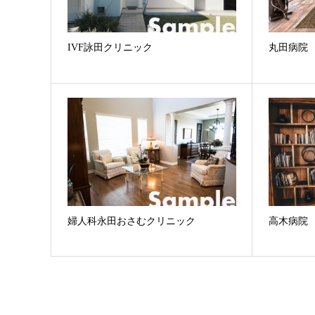
IVF詠田クリニック
丸田病院
婦人科永田おさむクリニック
高木病院