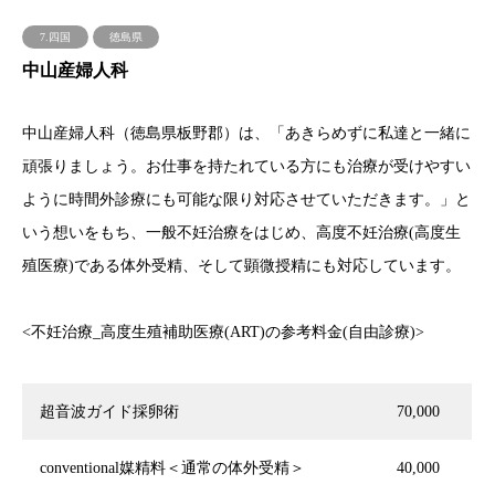
7.四国
徳島県
中山産婦人科
中山産婦人科（徳島県板野郡）は、「あきらめずに私達と一緒に
頑張りましょう。お仕事を持たれている方にも治療が受けやすい
ように時間外診療にも可能な限り対応させていただきます。」と
いう想いをもち、一般不妊治療をはじめ、高度不妊治療(高度生
殖医療)である体外受精、そして顕微授精にも対応しています。
<不妊治療_高度生殖補助医療(ART)の参考料金(自由診療)>
超音波ガイド採卵術
70,000
conventional媒精料＜通常の体外受精＞
40,000