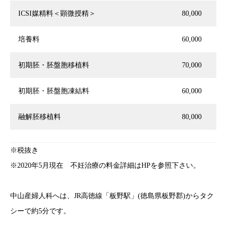
ICSI媒精料＜顕微授精＞
80,000
培養料
60,000
初期胚・胚盤胞移植料
70,000
初期胚・胚盤胞凍結料
60,000
融解胚移植料
80,000
※税抜き
※2020年5月現在 不妊治療の料金詳細はHPを参照下さい。
中山産婦人科へは、JR高徳線「板野駅」(徳島県板野郡)からタク
シーで約5分です。