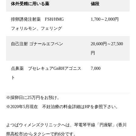
体外受精に用いる薬
値段
排卵誘発注射薬 FSH/HMG
1,700～2,000円
フォリルモン、フェリング
自己注射 ゴナールエフペン
20,600円～27,500
円
点鼻薬 ブセレキュアGnRHアゴニス
7,000
ト
※採卵日に25万円をお預け。
※2020年5月現在 不妊治療の料金詳細はHPを参照下さい。
よつばウィメンズクリニックへは、琴電琴平線「円座駅」(香川
県高松市)からタクシーで約6分です。