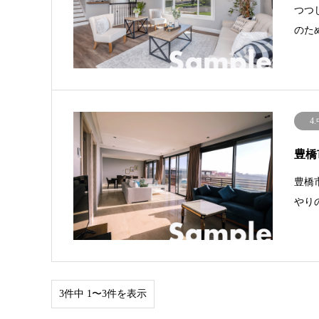
つつ
のた
4
豊橋
豊橋
やり
3件中 1〜3件を表示