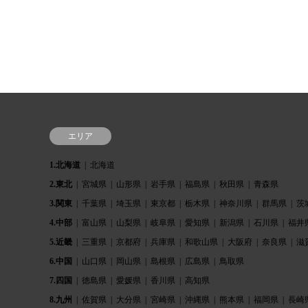
エリア
1.北海道
北海道
2.東北
宮城県
山形県
岩手県
福島県
秋田県
青森県
3.関東
千葉県
埼玉県
東京都
栃木県
神奈川県
群馬県
茨
4.中部
富山県
山梨県
岐阜県
愛知県
新潟県
石川県
福井
5.近畿
三重県
京都府
兵庫県
和歌山県
大阪府
奈良県
滋
6.中国
山口県
岡山県
島根県
広島県
鳥取県
7.四国
徳島県
愛媛県
香川県
高知県
8.九州
佐賀県
大分県
宮崎県
沖縄県
熊本県
福岡県
長崎