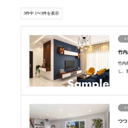
3件中 1〜3件を表示
4
竹内
竹内
し、
4
つつ