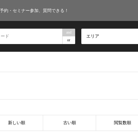
・予約・セミナー参加、質問できる！
and
エリア
or
新しい順
古い順
閲覧数順