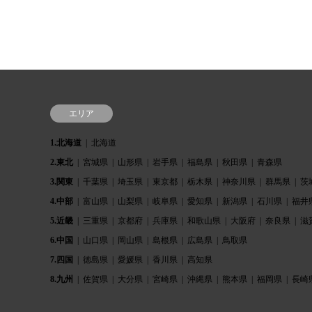
エリア
1.北海道
北海道
2.東北
宮城県
山形県
岩手県
福島県
秋田県
青森県
3.関東
千葉県
埼玉県
東京都
栃木県
神奈川県
群馬県
茨
4.中部
富山県
山梨県
岐阜県
愛知県
新潟県
石川県
福井
5.近畿
三重県
京都府
兵庫県
和歌山県
大阪府
奈良県
滋
6.中国
山口県
岡山県
島根県
広島県
鳥取県
7.四国
徳島県
愛媛県
香川県
高知県
8.九州
佐賀県
大分県
宮崎県
沖縄県
熊本県
福岡県
長崎