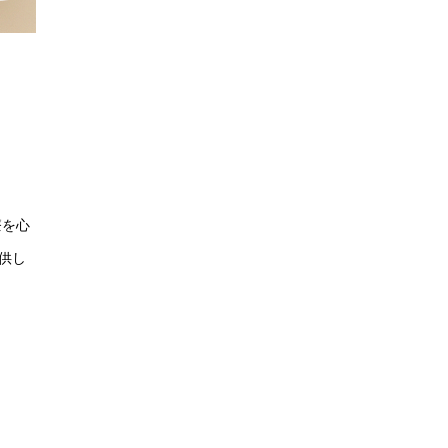
療を心
供し